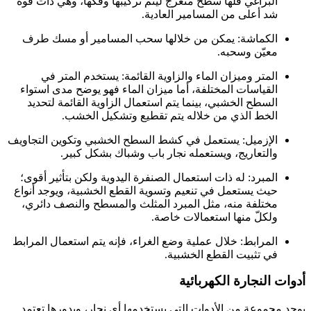
البراغي فلها سطح متعرج ليتم تركيبها وفكها، وهي ذات قوة
شد أعلى من المسامير العادية.
الكماشة: يمكن من خلالها سحب المسامير أو مسك طرف
معيّن وسحبه.
المتر وميزان الماء والزاوية القائمة: يستخدم المتر في
القياسات المختلفة، أما ميزان الماء فهو يوضح مدى استواء
السطح الخشبي، بينما يتم استعمال الزاوية القائمة لتحديد
الخط الذي من خلاله يتم تقطيع وتشكيل الخشب.
الإزميل: يستعمل في كشط السطح الخشبي وتكوين التجاويف
والتعاريج، ويستعمله نجار باب وشباك بشكل كبير.
المبرد: له ذات استعمال الصنفرة اليدوية ولكن بتأثير أقوى؛
حيث يستعمل في تنعيم وتسوية القطع الخشبية، ويوجد أنواع
مختلفة منه، مثل المبرد المثلث والمسطح والنصف دائري،
ولكلّ منها استعمالات خاصة.
المرابط: خلال عملية وضع الغراء، فإنه يتم استعمال المرابط
في تثبيت القطع الخشبية.
أدوات النجارة الكهربائية
يوجد مجموعة من الأدوات التي يستخدمها أي نجار، وبدورها تعتمد