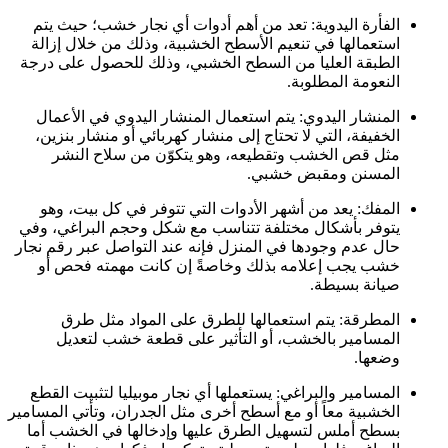
الفأرة اليدوية: تعد من أهم أدوات أي نجار خشب؛ حيث يتم
استعمالها في تنعيم الأسطح الخشبية، وذلك من خلال إزالة
الطبقة العليا من السطح الخشبي، وذلك للحصول على درجة
النعومة المطلوبة.
المنشار اليدوي: يتم استعمال المنشار اليدوي في الأعمال
الخفيفة، التي لا تحتاج إلى منشار كهربائي أو منشار بنزين،
مثل قص الخشب وتقطيعه، وهو يتكوّن من سلاح النشر
المسنن ومقبض خشبي.
المفك: يعد من أشهر الأدوات التي تتوفر في كل بيت، وهو
يتوفر بأشكال مختلفة تتناسب مع شكل وحجم البراغي، وفي
حال عدم وجودها في المنزل فإنه عند التواصل عبر رقم نجار
خشب يجب إعلامه بذلك وخاصةً إن كانت مهمته فحص أو
صيانة بسيطة.
المطرقة: يتم استعمالها للطرق على المواد مثل طرق
المسامير بالخشب، أو التأثير على قطعة خشب لتعديل
وضعها.
المسامير والبراغي: يستعملها أي نجار موبيليا لتثبيت القطع
الخشبية معاً أو مع أسطح أخرى مثل الجدران، وتأتي المسامير
بسطح أملس لتسهيل الطرق عليها وإدخالها في الخشب أما